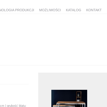
NOLOGIA PRODUKCJI
MOŻLIWOŚCI
KATALOG
KONTAKT
8cm | grubość blatu: