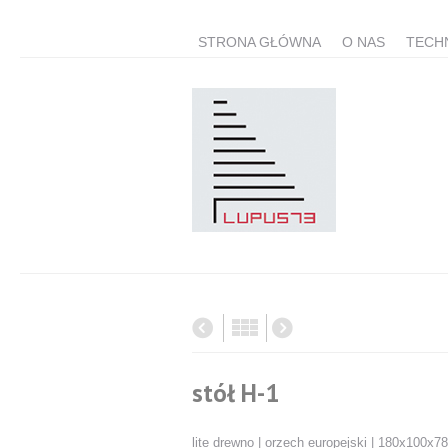
STRONA GŁÓWNA
O NAS
TECH
stół H-1
lite drewno | orzech europejski | 180x100x7