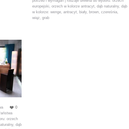
potrzeb i wymagań | rodzaje drewna do wyboru: orzech
europejski, orzech w kolorze antracyt, dąb naturalny, dąb
w kolorze: wenge, antracyt, biały, brown, czereśnia,
wiąz, grab
wa
0
Państwa
oru: orzech
aturalny, dąb