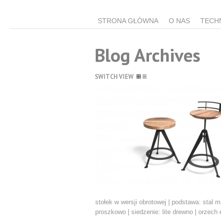
STRONA GŁÓWNA
O NAS
TECH
Blog Archives
SWITCH VIEW
stołek w wersji obrotowej | podstawa: stal 
proszkowo | siedzenie: lite drewno | orzech 