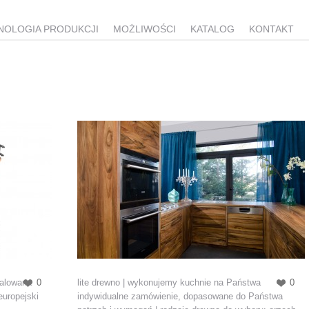
NOLOGIA PRODUKCJI
MOŻLIWOŚCI
KATALOG
KONTAKT
malowana
0
lite drewno | wykonujemy kuchnie na Państwa
0
europejski
indywidualne zamówienie, dopasowane do Państwa