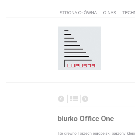
STRONA GŁÓWNA
O NAS
TECH
biurko Office One
lite drewno | orzech europejski parzony klejo