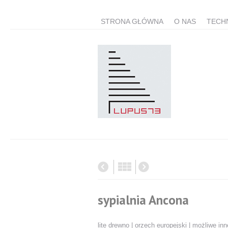
STRONA GŁÓWNA
O NAS
TECH
sypialnia Ancona
lite drewno | orzech europejski | możliwe in