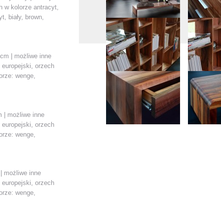
 w kolorze antracyt,
t, biały, brown,
0cm | możliwe inne
 europejski, orzech
lorze: wenge,
m | możliwe inne
 europejski, orzech
lorze: wenge,
 | możliwe inne
 europejski, orzech
lorze: wenge,